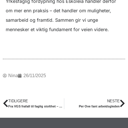
Yrkesfaglig fordypning hos Eskoleia handler derfor
om mer enn praksis – det handler om muligheter,
samarbeid og framtid. Sammen gir vi unge
mennesker et viktig fundament for veien videre.
Nina
26/11/2025
Prev
N
TIDLIGERE
NESTE
Fra VGS frafall til faglig stolthet – Odin fant veien videre hos Eskoleia
Per Ove fant arbeidsgleden