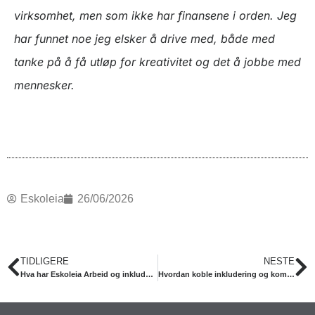
virksomhet, men som ikke har finansene i orden. Jeg
har funnet noe jeg elsker å drive med, både med
tanke på å få utløp for kreativitet og det å jobbe med
mennesker.
Eskoleia
26/06/2026
Prev
N
TIDLIGERE
NESTE
Hva har Eskoleia Arbeid og inkludering og CREDS til felles?
Hvordan koble inkludering og kommersiell drift i praksis?